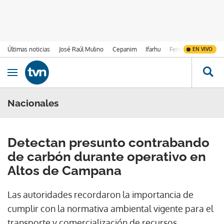
Últimas noticias
José Raúl Mulino
Cepanim
Ifarhu
Fenómeno de El Ni
EN VIVO
Ir al contenido
Obrir navegació
Nacionales
Detectan presunto contrabando
de carbón durante operativo en
Altos de Campana
Las autoridades recordaron la importancia de
cumplir con la normativa ambiental vigente para el
transporte y comercialización de recursos