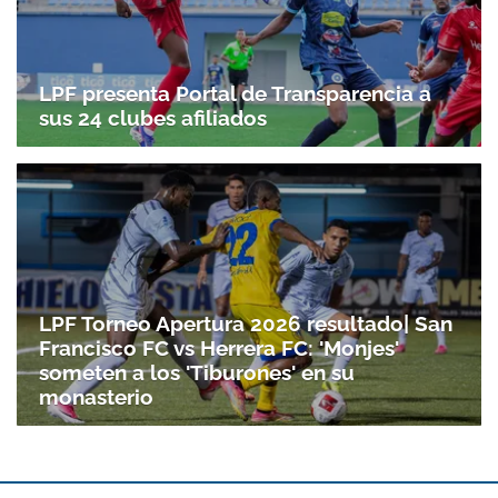
LPF presenta Portal de Transparencia a
sus 24 clubes afiliados
Gracias por suscribirte a nuestro boletín.
ACEPTAR
LPF Torneo Apertura 2026 resultado| San
Francisco FC vs Herrera FC: 'Monjes'
someten a los 'Tiburones' en su
monasterio