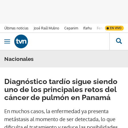
Últimas noticias
José Raúl Mulino
Cepanim
Ifarhu
Fenómeno de El Ni
EN VIVO
Ir al contenido
Obrir navegació
Nacionales
Diagnóstico tardío sigue siendo
uno de los principales retos del
cáncer de pulmón en Panamá
En muchos casos, la enfermedad ya presenta
metástasis al momento de ser detectada, lo que
dificulta el tratamiento y reduce las posibilidades