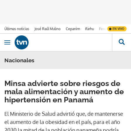
Últimas noticias
José Raúl Mulino
Cepanim
Ifarhu
Fenómeno de El Ni
EN VIVO
Ir al contenido
Obrir navegació
Nacionales
Minsa advierte sobre riesgos de
mala alimentación y aumento de
hipertensión en Panamá
El Ministerio de Salud advirtió que, de mantenerse
el aumento de la obesidad en el país, para el año
2030 la mitad de la población panameña podría