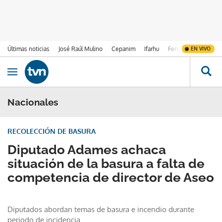
Últimas noticias
José Raúl Mulino
Cepanim
Ifarhu
Fenómeno de El Ni
EN VIVO
Ir al contenido
Obrir navegació
Nacionales
RECOLECCIÓN DE BASURA
Diputado Adames achaca
situación de la basura a falta de
competencia de director de Aseo
Diputados abordan temas de basura e incendio durante
periodo de incidencia