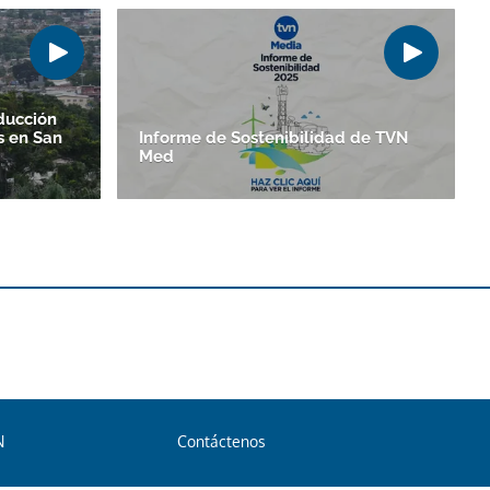
ducción
s en San
Informe de Sostenibilidad de TVN
Med
N
Contáctenos