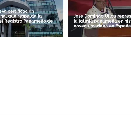
va certificación
onal que respalda la
José Domingo Ulloa repres
el Registro Panameño de
la Iglesia panameña en his
novena mariana en España