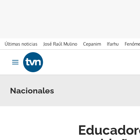
Últimas noticias
José Raúl Mulino
Cepanim
Ifarhu
Fenóme
Ir al contenido
Obrir navegació
Nacionales
Educador