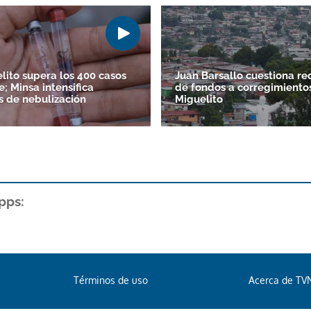
lito supera los 400 casos
Juan Barsallo cuestiona re
; Minsa intensifica
de fondos a corregimiento
s de nebulización
Miguelito
pps:
Términos de uso
Acerca de TV