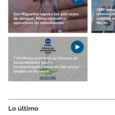
AMP renue
San Miguelito supera los 400 casos
internaci
de dengue; Minsa intensifica
calidad d
operativos de nebulización
Naves
TVN Media presenta su Informe de
Sostenibilidad 2025 y
reconocimiento como #1 del sector
medios en Panamá
Lo último