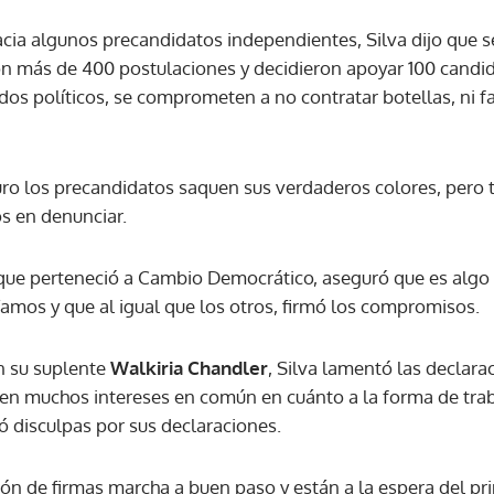
cia algunos precandidatos independientes, Silva dijo que s
ACEPTAR
ron más de 400 postulaciones y decidieron apoyar 100 candi
idos políticos, se comprometen a no contratar botellas, ni f
uro los precandidatos saquen sus verdaderos colores, pero
s en denunciar.
 que perteneció a Cambio Democrático, aseguró que es algo q
Vamos y que al igual que los otros, firmó los compromisos.
on su suplente
Walkiria Chandler
, Silva lamentó las declar
enen muchos intereses en común en cuánto a la forma de tra
ó disculpas por sus declaraciones.
ón de firmas marcha a buen paso y están a la espera del pri