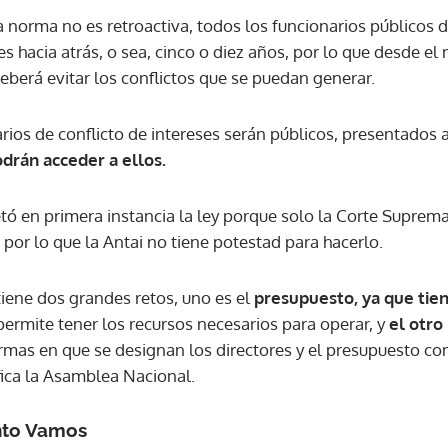
a norma no es retroactiva, todos los funcionarios públicos d
es hacia atrás, o sea, cinco o diez años, por lo que desde 
eberá evitar los conflictos que se puedan generar.
ios de conflicto de intereses serán públicos, presentados an
drán acceder a ellos.
etó en primera instancia la ley porque solo la Corte Suprema
 por lo que la Antai no tiene potestad para hacerlo.
 tiene dos grandes retos, uno es el
presupuesto, ya que tie
 permite tener los recursos necesarios para operar, y
el otro
ormas en que se designan los directores y el presupuesto co
ifica la Asamblea Nacional.
ento Vamos
Gracias por suscribirte a nuestro boletín.