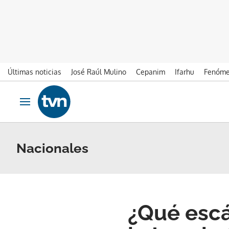
Últimas noticias
José Raúl Mulino
Cepanim
Ifarhu
Fenóme
Ir al contenido
Obrir navegació
Nacionales
¿Qué escá