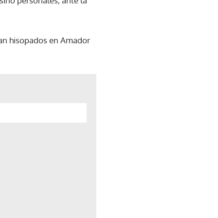
sino personales, ante la
acían hisopados en Amador