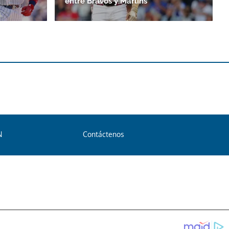
entre Bravos y Marlins
N
Contáctenos