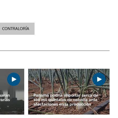
CONTRALORÍA
uarán
Panamá podría importar cerca de
varias
100 mil quintales de cebolla ante
afectaciones en la producción