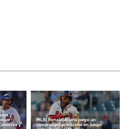
maya y
toque
MLB| Ronald Acuña pegó un
Cahorros y
cuadrangular extraño en juego