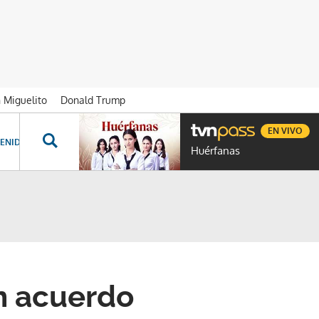
n Miguelito
Donald Trump
EN VIVO
ENIDOS ESPECIALES
NOVELAS
PROGRAMAS
GENTE TVN
PROG
Huérfanas
an acuerdo