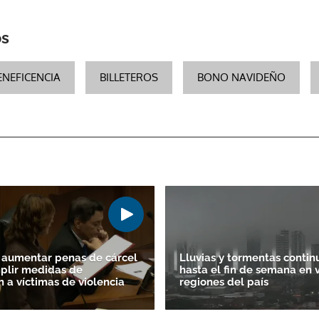
os
ENEFICENCIA
BILLETEROS
BONO NAVIDEÑO
Gracias por suscribirte a nuestro boletín.
ACEPTAR
 aumentar penas de cárcel
Lluvias y tormentas contin
plir medidas de
hasta el fin de semana en 
n a víctimas de violencia
regiones del país