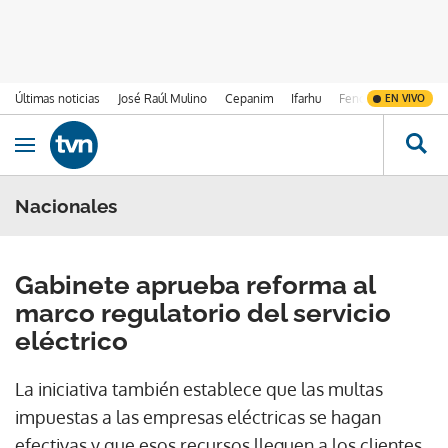
Últimas noticias
José Raúl Mulino
Cepanim
Ifarhu
Fenómeno de El Ni
EN VIVO
Ir al contenido
Obrir navegació
Nacionales
Gabinete aprueba reforma al
marco regulatorio del servicio
eléctrico
La iniciativa también establece que las multas
impuestas a las empresas eléctricas se hagan
efectivas y que esos recursos lleguen a los clientes