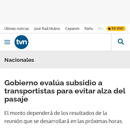
Últimas noticias
José Raúl Mulino
Cepanim
Ifarhu
Fenómeno de El Ni
EN VIVO
Ir al contenido
Obrir navegació
Nacionales
Gobierno evalúa subsidio a
transportistas para evitar alza del
pasaje
El monto dependerá de los resultados de la
reunión que se desarrollará en las próximas horas.