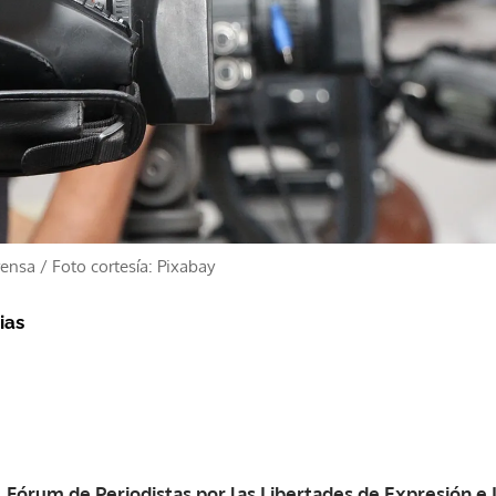
rensa
/
Foto cortesía: Pixabay
ias
l
Fórum de Periodistas por las Libertades de Expresión e