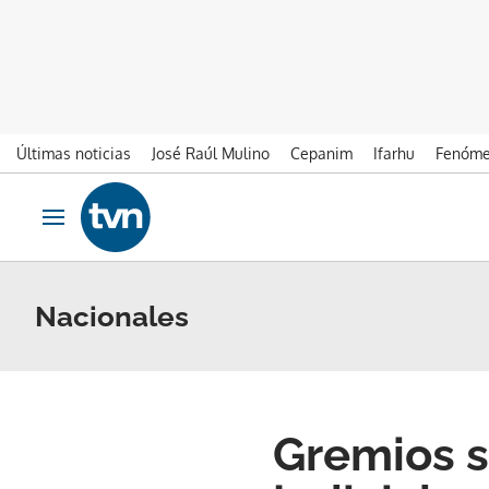
Últimas noticias
José Raúl Mulino
Cepanim
Ifarhu
Fenóme
Ir al contenido
Obrir navegació
Nacionales
Gremios s