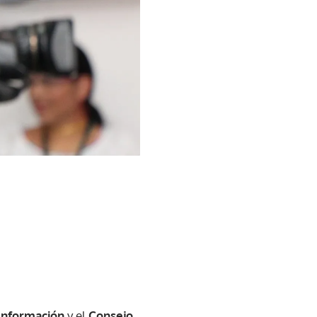
 Información
y el
Consejo