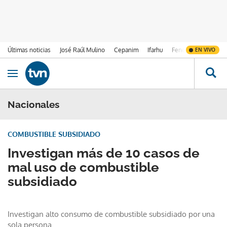
Últimas noticias
José Raúl Mulino
Cepanim
Ifarhu
Fenómeno de El Ni
EN VIVO
Ir al contenido
Obrir navegació
Nacionales
COMBUSTIBLE SUBSIDIADO
Investigan más de 10 casos de
mal uso de combustible
subsidiado
Investigan alto consumo de combustible subsidiado por una
sola persona