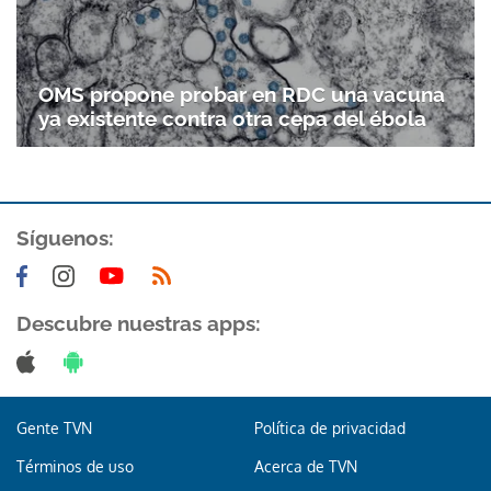
OMS propone probar en RDC una vacuna
ya existente contra otra cepa del ébola
Síguenos:
Gracias por suscribirte a nuestro boletín.
Descubre nuestras apps:
ACEPTAR
Gente TVN
Política de privacidad
Términos de uso
Acerca de TVN