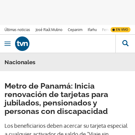
Últimas noticias
José Raúl Mulino
Cepanim
Ifarhu
Fenómeno de El Ni
EN VIVO
Ir al contenido
Obrir navegació
Nacionales
Metro de Panamá: Inicia
renovación de tarjetas para
jubilados, pensionados y
personas con discapacidad
Los beneficiarios deben acercar su tarjeta especial
a cualquier activador de saldo de "Viaje sin