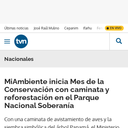
Últimas noticias
José Raúl Mulino
Cepanim
Ifarhu
Fenómeno de El Ni
EN VIVO
Ir al contenido
Obrir navegació
Nacionales
MiAmbiente inicia Mes de la
Conservación con caminata y
reforestación en el Parque
Nacional Soberanía
Con una caminata de avistamiento de aves y la
siembra simbólica del árbol Panamá, el Ministerio