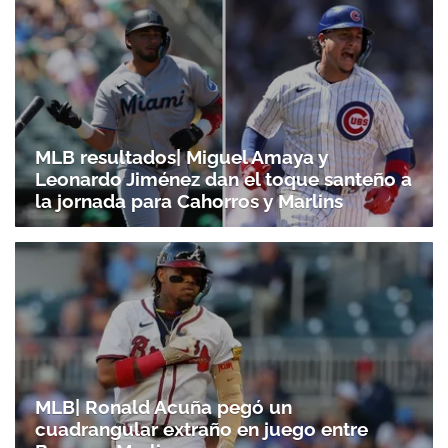
MLB resultados| Miguel Amaya y
Leonardo Jiménez dan el toque santeño a
la jornada para Cahorros y Marlins
Gracias por suscribirte a nuestro boletín.
ACEPTAR
MLB| Ronald Acuña pegó un
cuadrangular extraño en juego entre