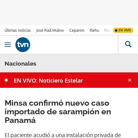
Últimas noticias
José Raúl Mulino
Cepanim
Ifarhu
Fenómeno de El Ni
EN VIVO
Ir al contenido
Obrir navegació
Nacionales
EN VIVO: Noticiero Estelar
Minsa confirmó nuevo caso
importado de sarampión en
Panamá
El paciente acudió a una instalación privada de