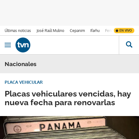
Últimas noticias
José Raúl Mulino
Cepanim
Ifarhu
Fenómeno de El Ni
EN VIVO
Ir al contenido
Obrir navegació
Nacionales
PLACA VEHICULAR
Placas vehiculares vencidas, hay
nueva fecha para renovarlas