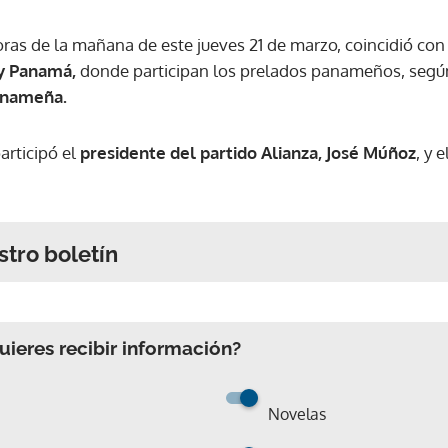
oras de la mañana de este jueves 21 de marzo, coincidió co
 y Panamá,
donde participan los prelados panameños, según
anameña.
articipó el
presidente del partido Alianza, José Múñoz
, y e
stro boletín
ieres recibir información?
Novelas