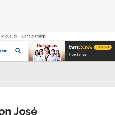
n Miguelito
Donald Trump
EN VIVO
ENIDOS ESPECIALES
NOVELAS
PROGRAMAS
GENTE TVN
PROG
Huérfanas
on José