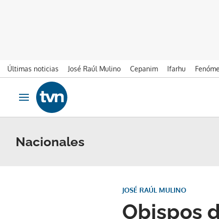
Últimas noticias
José Raúl Mulino
Cepanim
Ifarhu
Fenóme
Ir al contenido
Obrir navegació
Nacionales
JOSÉ RAÚL MULINO
Obispos d