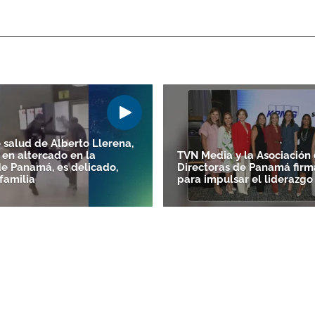
 salud de Alberto Llerena,
 en altercado en la
TVN Media y la Asociación
de Panamá, es delicado,
Directoras de Panamá firm
familia
para impulsar el liderazg