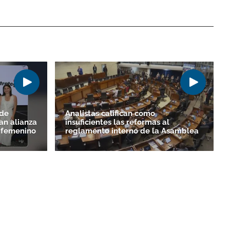
 de
Analistas califican como
an alianza
insuficientes las reformas al
o femenino
reglamento interno de la Asamblea