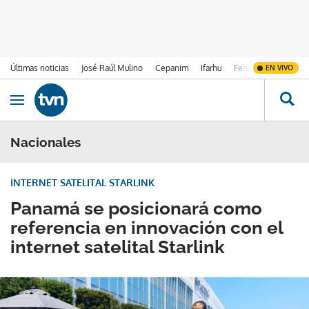
Últimas noticias
José Raúl Mulino
Cepanim
Ifarhu
Fenómeno de El Ni
EN VIVO
Ir al contenido
Obrir navegació
Nacionales
INTERNET SATELITAL STARLINK
Panamá se posicionará como
referencia en innovación con el
internet satelital Starlink