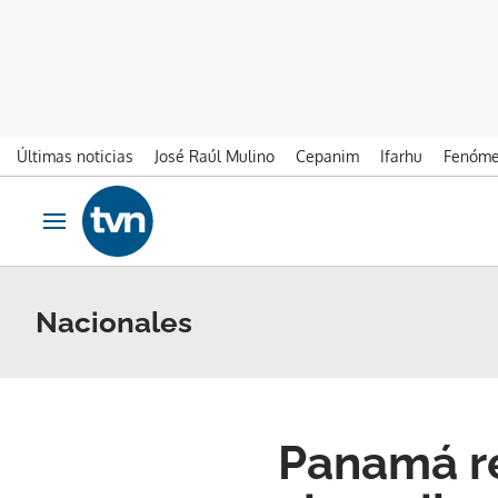
Últimas noticias
José Raúl Mulino
Cepanim
Ifarhu
Fenóme
Ir al contenido
Obrir navegació
Nacionales
Panamá re