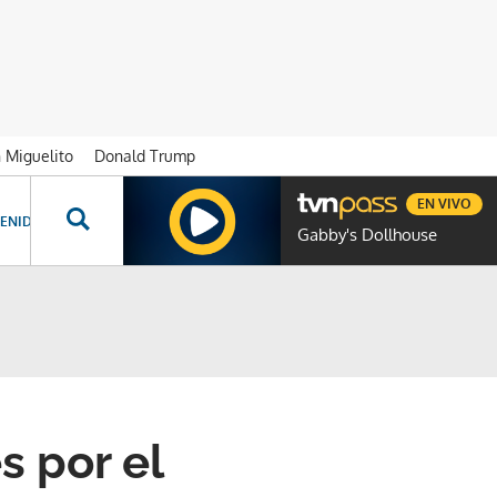
n Miguelito
Donald Trump
EN VIVO
ENIDOS ESPECIALES
NOVELAS
PROGRAMAS
GENTE TVN
PROG
Gabby's Dollhouse
s por el