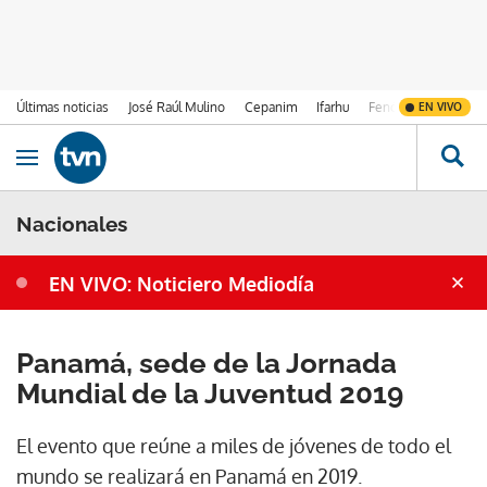
Últimas noticias
José Raúl Mulino
Cepanim
Ifarhu
Fenómeno de El Ni
EN VIVO
Ir al contenido
Obrir navegació
Nacionales
EN VIVO: Noticiero Mediodía
Panamá, sede de la Jornada
Mundial de la Juventud 2019
El evento que reúne a miles de jóvenes de todo el
mundo se realizará en Panamá en 2019.