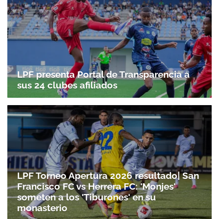
LPF presenta Portal de Transparencia a
sus 24 clubes afiliados
LPF Torneo Apertura 2026 resultado| San
Francisco FC vs Herrera FC: 'Monjes'
someten a los 'Tiburones' en su
Gracias por suscribirte a nuestro boletín.
monasterio