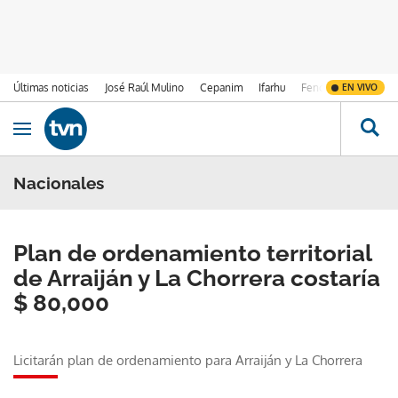
Últimas noticias
José Raúl Mulino
Cepanim
Ifarhu
Fenómeno de El Ni
EN VIVO
Ir al contenido
Obrir navegació
Nacionales
Plan de ordenamiento territorial
de Arraiján y La Chorrera costaría
$ 80,000
Licitarán plan de ordenamiento para Arraiján y La Chorrera