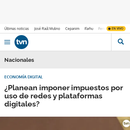
Últimas noticias
José Raúl Mulino
Cepanim
Ifarhu
Fenómeno de El Ni
EN VIVO
Ir al contenido
Obrir navegació
Nacionales
ECONOMÍA DIGITAL
¿Planean imponer impuestos por
uso de redes y plataformas
digitales?