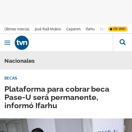
Últimas noticias
José Raúl Mulino
Cepanim
Ifarhu
Fenómeno de El Ni
EN VIVO
Ir al contenido
Obrir navegació
Nacionales
BECAS
Plataforma para cobrar beca
Pase-U será permanente,
informó Ifarhu