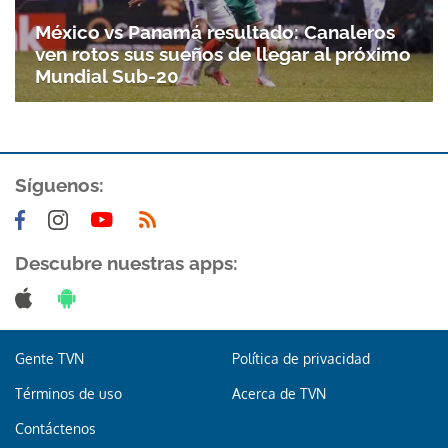
México vs Panamá resultado: Canaleros
ven rotos sus sueños de llegar al próximo
Mundial Sub-20
Síguenos:
Gracias por suscribirte a nuestro boletín.
Descubre nuestras apps:
ACEPTAR
Gente TVN
Política de privacidad
Términos de uso
Acerca de TVN
Contáctenos