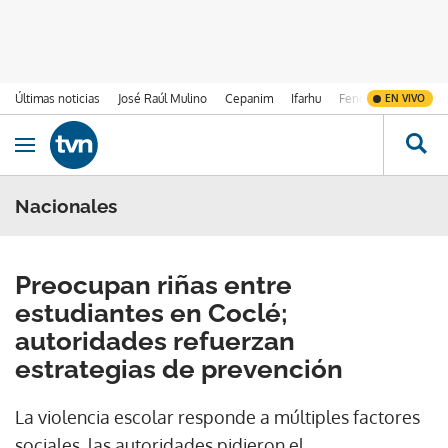
Últimas noticias
José Raúl Mulino
Cepanim
Ifarhu
Fenómeno de El Ni
EN VIVO
Ir al contenido
Obrir navegació
Nacionales
Preocupan riñas entre
estudiantes en Coclé;
autoridades refuerzan
estrategias de prevención
La violencia escolar responde a múltiples factores
sociales, las autoridades pidieron el