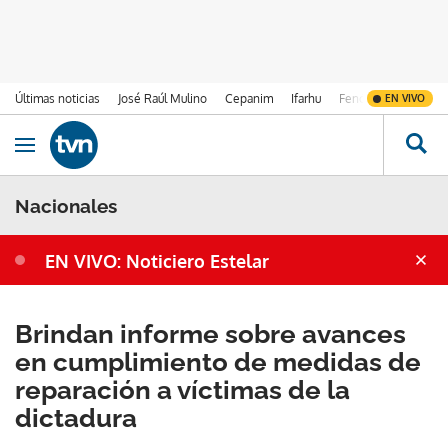
Últimas noticias
José Raúl Mulino
Cepanim
Ifarhu
Fenómeno de El Ni
EN VIVO
Ir al contenido
Obrir navegació
Nacionales
EN VIVO: Noticiero Estelar
Brindan informe sobre avances
en cumplimiento de medidas de
reparación a víctimas de la
dictadura