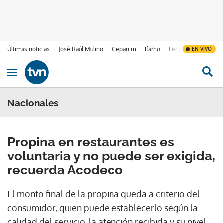
Últimas noticias
José Raúl Mulino
Cepanim
Ifarhu
Fenómeno de El Ni
EN VIVO
Ir al contenido
Obrir navegació
Nacionales
Propina en restaurantes es
voluntaria y no puede ser exigida,
recuerda Acodeco
El monto final de la propina queda a criterio del
consumidor, quien puede establecerlo según la
calidad del servicio, la atención recibida y su nivel