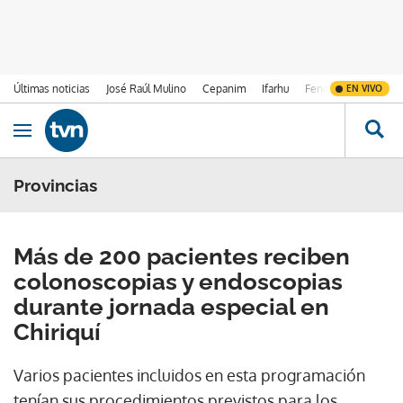
Últimas noticias
José Raúl Mulino
Cepanim
Ifarhu
Fenómeno de El Ni
EN VIVO
Ir al contenido
Obrir navegació
Provincias
Más de 200 pacientes reciben
colonoscopias y endoscopias
durante jornada especial en
Chiriquí
Varios pacientes incluidos en esta programación
tenían sus procedimientos previstos para los