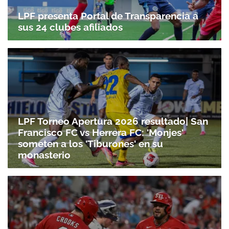
LPF presenta Portal de Transparencia a
sus 24 clubes afiliados
LPF Torneo Apertura 2026 resultado| San
Francisco FC vs Herrera FC: 'Monjes'
someten a los 'Tiburones' en su
monasterio