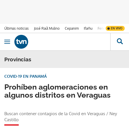
Últimas noticias
José Raúl Mulino
Cepanim
Ifarhu
Fenómeno de El Ni
EN VIVO
Ir al contenido
Obrir navegació
Provincias
COVID-19 EN PANAMÁ
Prohíben aglomeraciones en
algunos distritos en Veraguas
Buscan contener contagios de la Covid en Veraguas
/
Ney
Castillo