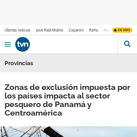
Últimas noticias
José Raúl Mulino
Cepanim
Ifarhu
Fenómeno de El Ni
EN VIVO
Ir al contenido
Obrir navegació
Provincias
Zonas de exclusión impuesta por
los países impacta al sector
pesquero de Panamá y
Centroamérica