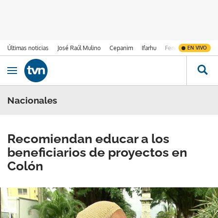
Últimas noticias
José Raúl Mulino
Cepanim
Ifarhu
Fenómeno de El Ni
EN VIVO
Ir al contenido
Obrir navegació
Nacionales
Recomiendan educar a los
beneficiarios de proyectos en
Colón