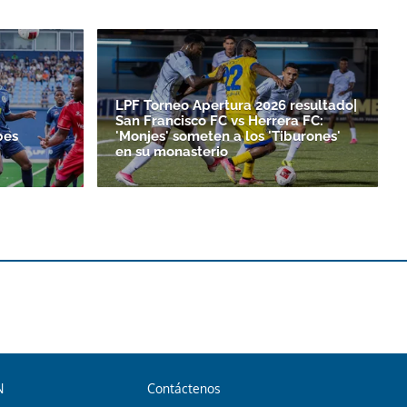
LPF Torneo Apertura 2026 resultado|
San Francisco FC vs Herrera FC:
bes
'Monjes' someten a los 'Tiburones'
en su monasterio
N
Contáctenos