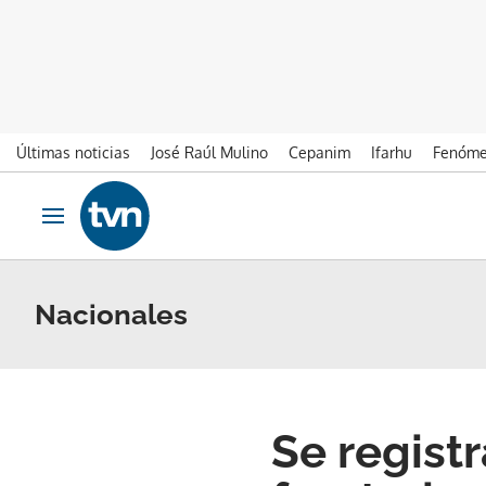
Últimas noticias
José Raúl Mulino
Cepanim
Ifarhu
Fenóme
Ir al contenido
Obrir navegació
Nacionales
Se regist