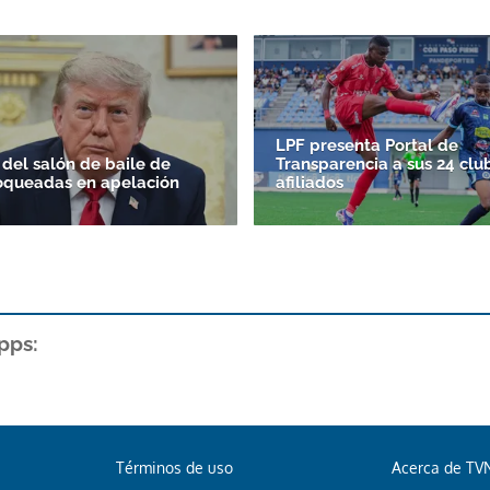
LPF presenta Portal de
 del salón de baile de
Transparencia a sus 24 clu
oqueadas en apelación
afiliados
pps:
Términos de uso
Acerca de TV