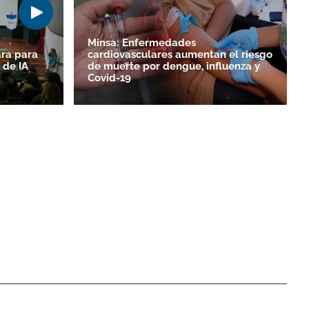
Minsa: Enfermedades
ara para
cardiovasculares aumentan el riesgo
 de IA
de muerte por dengue, influenza y
Covid-19