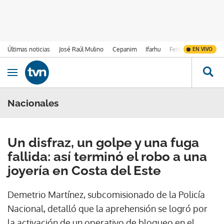
Últimas noticias
José Raúl Mulino
Cepanim
Ifarhu
Fenómeno de El Ni
EN VIVO
Ir al contenido
Obrir navegació
Nacionales
Un disfraz, un golpe y una fuga
fallida: así terminó el robo a una
joyería en Costa del Este
Demetrio Martínez, subcomisionado de la Policía
Nacional, detalló que la aprehensión se logró por
la activación de un operativo de bloqueo en el