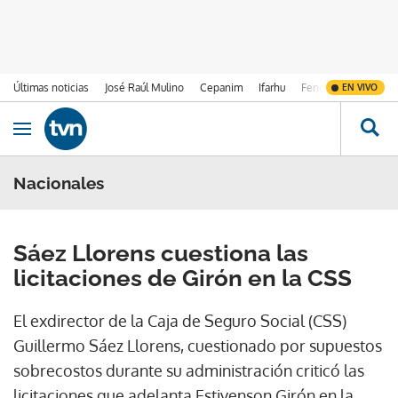
Últimas noticias
José Raúl Mulino
Cepanim
Ifarhu
Fenómeno de El Ni
EN VIVO
Ir al contenido
Obrir navegació
Nacionales
Sáez Llorens cuestiona las
licitaciones de Girón en la CSS
El exdirector de la Caja de Seguro Social (CSS)
Guillermo Sáez Llorens, cuestionado por supuestos
sobrecostos durante su administración criticó las
licitaciones que adelanta Estivenson Girón en la