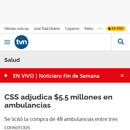
Últimas noticias
José Raúl Mulino
Cepanim
Ifarhu
Fenómeno de El Ni
EN VIVO
Ir al contenido
Obrir navegació
Salud
EN VIVO | Noticiero Fin de Semana
CSS adjudica $5.5 millones en
ambulancias
Se licitó la compra de 48 ambulancias entre tres
consorcios