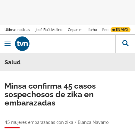
Últimas noticias
José Raúl Mulino
Cepanim
Ifarhu
Fenómeno de El Ni
EN VIVO
Ir al contenido
Obrir navegació
Salud
Minsa confirma 45 casos
sospechosos de zika en
embarazadas
45 mujeres embarazadas con zika
/
Blanca Navarro