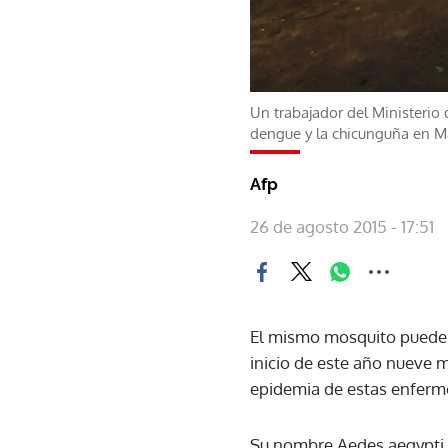
Un trabajador del Ministerio 
dengue y la chicunguña en M
Afp
26 de agosto 2015 - 17:51
El mismo mosquito puede p
inicio de este año nueve 
epidemia de estas enferme
Su nombre Aedes aegypti p