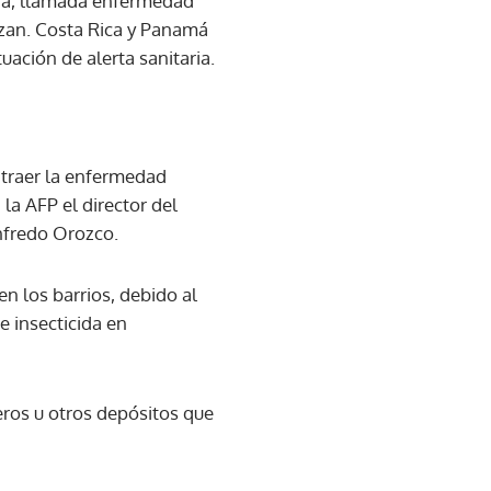
ña, llamada enfermedad
izan. Costa Rica y Panamá
uación de alerta sanitaria.
ntraer la enfermedad
la AFP el director del
nfredo Orozco.
n los barrios, debido al
e insecticida en
eros u otros depósitos que