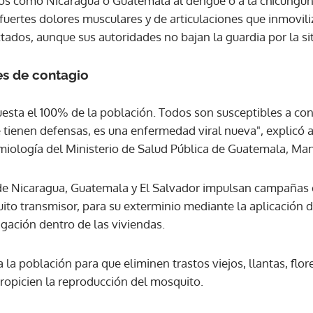
tos como Nicaragua o Guatemala al dengue o a la chicungu
fuertes dolores musculares y de articulaciones que inmovil
ados, aunque sus autoridades no bajan la guardia por la sit
ACEPTAR
es de contagio
puesta el 100% de la población. Todos son susceptibles a co
tienen defensas, es una enfermedad viral nueva", explicó a 
miología del Ministerio de Salud Pública de Guatemala, Ma
de Nicaragua, Guatemala y El Salvador impulsan campañas e
ito transmisor, para su exterminio mediante la aplicación d
gación dentro de las viviendas.
a población para que eliminen trastos viejos, llantas, flor
opicien la reproducción del mosquito.