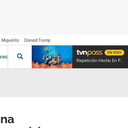
n Miguelito
Donald Trump
EN VIVO
ENIDOS ESPECIALES
NOVELAS
PROGRAMAS
GENTE TVN
PROG
Repetición Hecho En Panamá
una