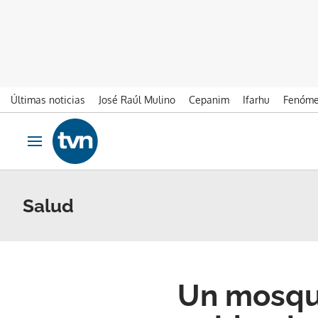
Últimas noticias
José Raúl Mulino
Cepanim
Ifarhu
Fenóme
Ir al contenido
Obrir navegació
Salud
Un mosqu