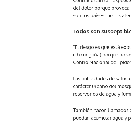
Central están tan expues
del dolor porque provoca 
son los países menos afect
Todos son susceptibl
"El riesgo es que está ex
(chicunguña) porque no se 
Centro Nacional de Epide
Las autoridades de salud 
carácter urbano del mosqu
reservorios de agua y fumi
También hacen llamados a l
puedan acumular agua y pr