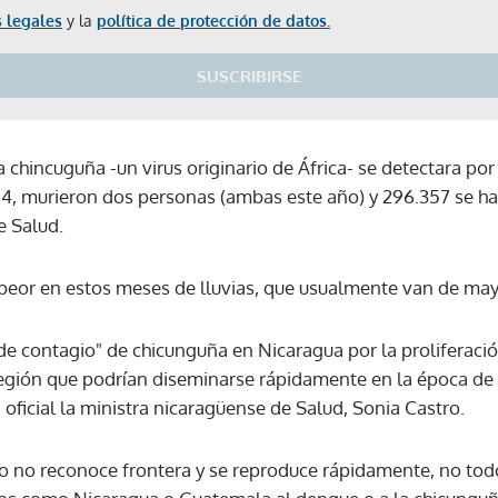
 legales
y la
política de protección de datos.
SUSCRIBIRSE
a chincuguña -un virus originario de África- se detectara po
4, murieron dos personas (ambas este año) y 296.357 se h
e Salud.
peor en estos meses de lluvias, que usualmente van de ma
de contagio" de chicunguña en Nicaragua por la proliferació
egión que podrían diseminarse rápidamente en la época de l
 oficial la ministra nicaragüense de Salud, Sonia Castro.
o no reconoce frontera y se reproduce rápidamente, no tod
Gracias por suscribirte a nuestro boletín.