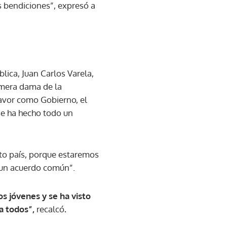
s bendiciones”, expresó a
lica, Juan Carlos Varela,
rimera dama de la
favor como Gobierno, el
se ha hecho todo un
cto país, porque estaremos
 un acuerdo común”.
s jóvenes y se ha visto
ra todos”,
recalcó
.