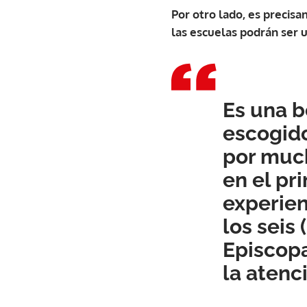
Por otro lado, es precis
las escuelas podrán ser ut
Es una b
escogid
por much
en el pr
experien
los seis
Episcopa
la atenc