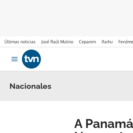
Últimas noticias
José Raúl Mulino
Cepanim
Ifarhu
Fenóme
Ir al contenido
Obrir navegació
Nacionales
A Panamá 