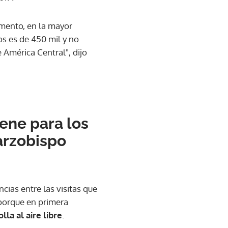
omento, en la mayor
os es de 450 mil y no
 América Central", dijo
iene para los
 arzobispo
cias entre las visitas que
 porque en primera
lla al aire libre
.