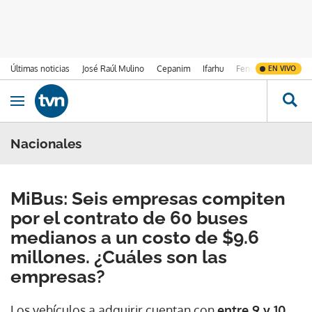
Últimas noticias
José Raúl Mulino
Cepanim
Ifarhu
Fenómeno de El Ni
EN VIVO
Ir al contenido
Obrir navegació
Nacionales
MiBus: Seis empresas compiten
por el contrato de 60 buses
medianos a un costo de $9.6
millones. ¿Cuáles son las
empresas?
Los vehículos a adquirir cuentan con
entre 9 y 10