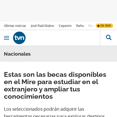
Últimas noticias
José Raúl Mulino
Cepanim
Ifarhu
Fenómeno de El Ni
EN VIVO
Ir al contenido
Obrir navegació
Nacionales
Estas son las becas disponibles
en el Mire para estudiar en el
extranjero y ampliar tus
conocimientos
Los seleccionados podrán adquirir las
herramientas necesarias para explorar destinos