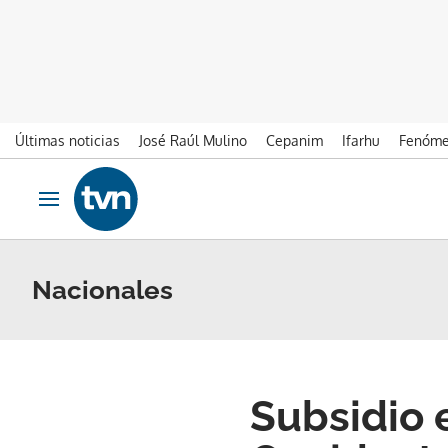
Últimas noticias
José Raúl Mulino
Cepanim
Ifarhu
Fenóme
Ir al contenido
Obrir navegació
Nacionales
Subsidio e