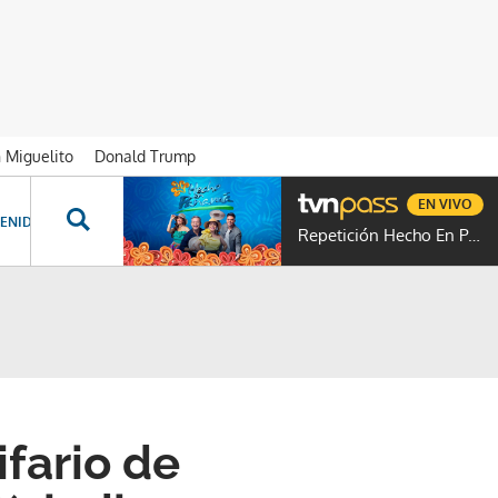
n Miguelito
Donald Trump
EN VIVO
ENIDOS ESPECIALES
NOVELAS
PROGRAMAS
GENTE TVN
PROG
Repetición Hecho En Panamá
ifario de