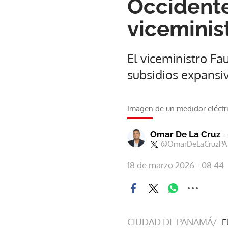
Occidente
viceminis
El viceministro F
subsidios expansiv
Imagen de un medidor eléctri
-
Omar De La Cruz
@OmarDeLaCruzPA
18 de marzo 2026 - 08:44
CIUDAD DE PANAMÁ/
E