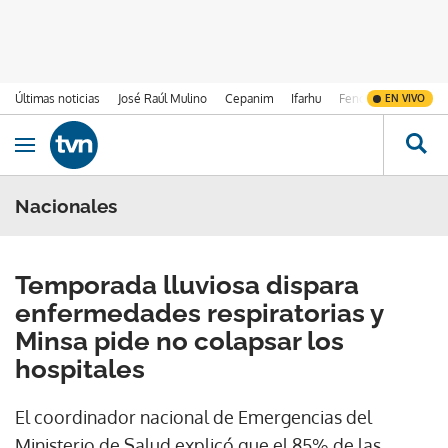
Últimas noticias
José Raúl Mulino
Cepanim
Ifarhu
Fenómeno de El Ni
EN VIVO
Ir al contenido
Obrir navegació
Nacionales
Temporada lluviosa dispara
enfermedades respiratorias y
Minsa pide no colapsar los
hospitales
El coordinador nacional de Emergencias del
Ministerio de Salud explicó que el 85% de las