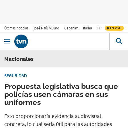
Últimas noticias
José Raúl Mulino
Cepanim
Ifarhu
Fenómeno de El Ni
EN VIVO
Ir al contenido
Obrir navegació
Nacionales
SEGURIDAD
Propuesta legislativa busca que
policías usen cámaras en sus
uniformes
Esto proporcionaría evidencia audiovisual
concreta, lo cual sería útil para las autoridades