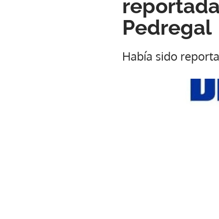
reportad
Pedregal
Había sido report