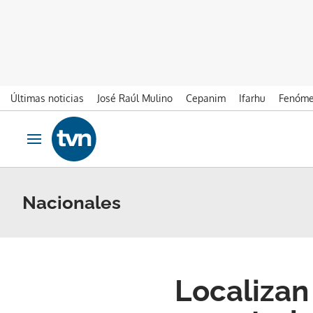
Últimas noticias
José Raúl Mulino
Cepanim
Ifarhu
Fenóme
Ir al contenido
Obrir navegació
Nacionales
Localizan