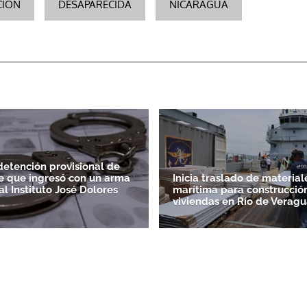
CIÓN
DESAPARECIDA
NICARAGUA
ACEPTAR
etención provisional de
e que ingresó con un arma
Inicia traslado de material
l Instituto José Dolores
marítima para construcción
viviendas en Río de Veragu