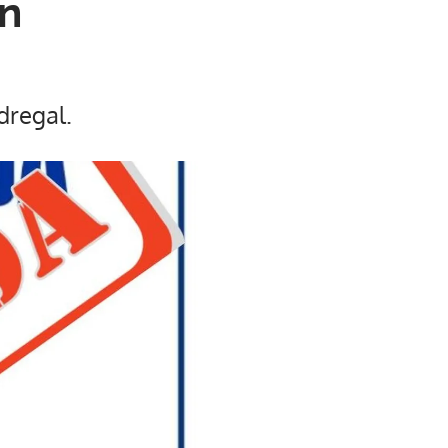
n
dregal.