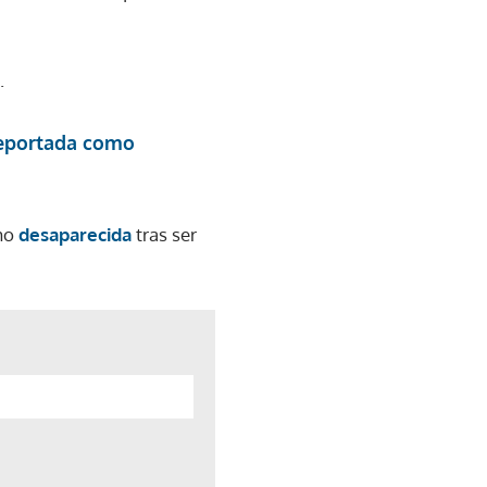
.
reportada como
omo
desaparecida
tras ser