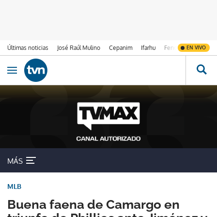
Últimas noticias
José Raúl Mulino
Cepanim
Ifarhu
Fenómeno de El Ni
EN VIVO
Ir al contenido
Obrir navegació
MÁS
MLB
Buena faena de Camargo en