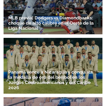
MLB previa| Dodgers vs Diamondbacks:
choque de alto calibre en el Oeste de la
Liga Nacional
Panamá vence a Nicaragua y conquista
la medalla de oro del béisbol en los
Juegos Centroamericanos y del Caribe
2026