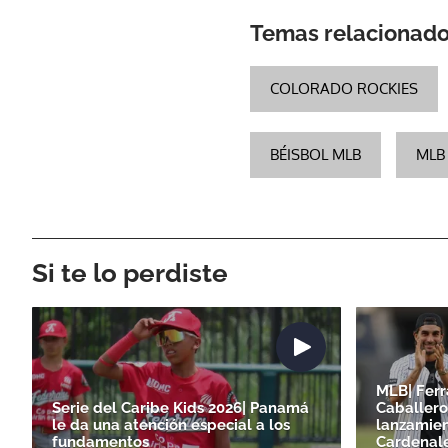
Temas relacionad
COLORADO ROCKIES
BÉISBOL MLB
MLB
Si te lo perdiste
MLB| Ferr
Serie del Caribe Kids 2026| Panamá
Caballero
le da una atención especial a los
lanzamien
fundamentos
Cardenal