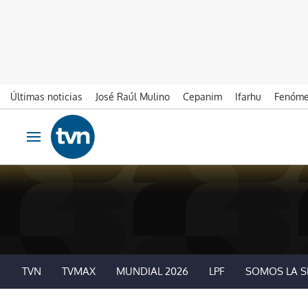
Últimas noticias
José Raúl Mulino
Cepanim
Ifarhu
Fenóme
Ir al contenido
Obrir navegació
TVN
TVMAX
MUNDIAL 2026
LPF
SOMOS LA S