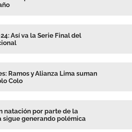
 año
ACEPTAR
4: Así va la Serie Final del
ional
es: Ramos y Alianza Lima suman
olo Colo
n natación por parte de la
a sigue generando polémica