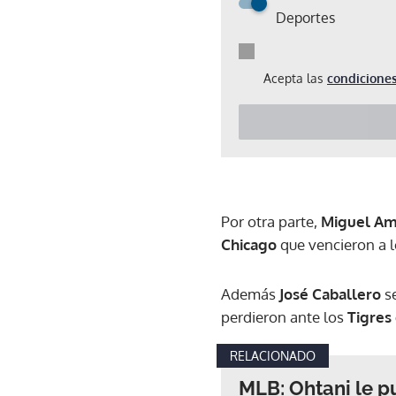
Deportes
Acepta las
condiciones
Por otra parte,
Miguel A
Chicago
que vencieron a 
Además
José Caballero
s
perdieron ante los
Tigres
RELACIONADO
MLB: Ohtani le p