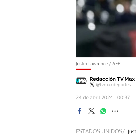
Justin Lawrence
/
AFP
Redacción TV Max
@tvmaxdeportes
24 de abril 2024 - 00:37
ESTADOS UNIDOS/
Jus