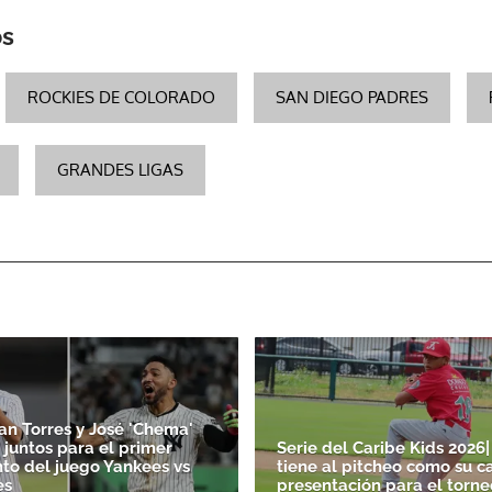
os
ROCKIES DE COLORADO
SAN DIEGO PADRES
GRANDES LIGAS
an Torres y José 'Chema'
 juntos para el primer
Serie del Caribe Kids 202
to del juego Yankees vs
tiene al pitcheo como su c
es
presentación para el torne