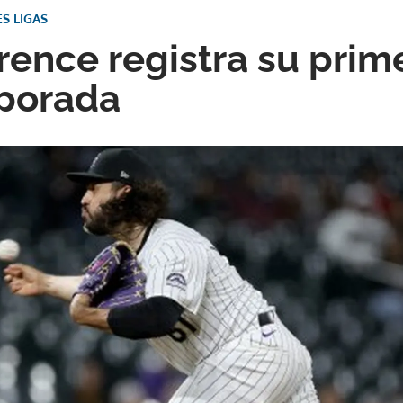
S LIGAS
ence registra su prim
mporada