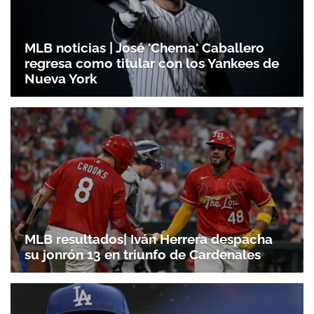
MLB noticias | José 'Chema' Caballero
regresa como titular con los Yankees de
Nueva York
MLB resultados| Iván Herrera despacha
su jonrón 13 en triunfo de Cardenales