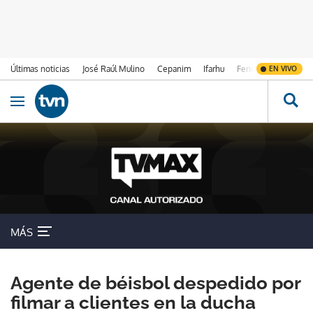
Últimas noticias
José Raúl Mulino
Cepanim
Ifarhu
Fenómeno de El Ni
EN VIVO
Ir al contenido
Obrir navegació
MÁS
Agente de béisbol despedido por
filmar a clientes en la ducha