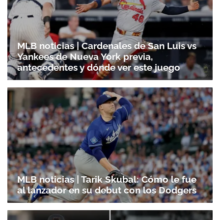
MLB noticias | Cardenales de San Luis vs
Yankees de Nueva York previa,
antecedentes y dónde ver este juego
MLB noticias | Tarik Skubal: Cómo le fue
al lanzador en su debut con los Dodgers