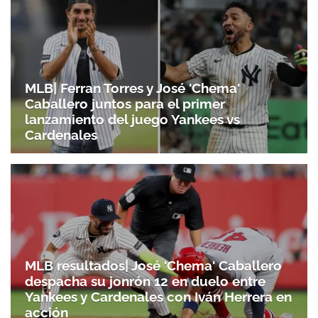
MLB| Ferran Torres y José 'Chema'
Caballero juntos para el primer
lanzamiento del juego Yankees vs
Cardenales
MLB resultados| José 'Chema' Caballero
despacha su jonrón 12 en duelo entre
Yankees y Cardenales con Iván Herrera en
acción