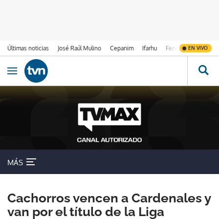
Últimas noticias
José Raúl Mulino
Cepanim
Ifarhu
Fenómeno de El Ni
EN VIVO
Ir al contenido
Obrir navegació
MÁS
Cachorros vencen a Cardenales y
van por el título de la Liga