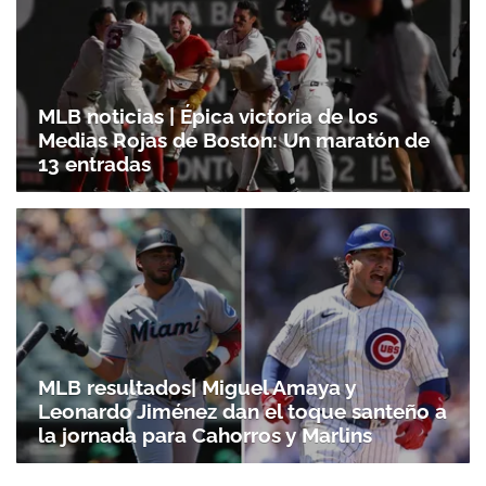
MLB noticias | Épica victoria de los
Medias Rojas de Boston: Un maratón de
13 entradas
MLB resultados| Miguel Amaya y
Leonardo Jiménez dan el toque santeño a
la jornada para Cahorros y Marlins