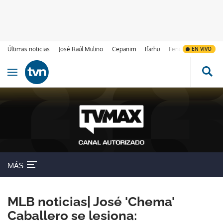
Últimas noticias
José Raúl Mulino
Cepanim
Ifarhu
Fenómeno de El Ni
EN VIVO
Ir al contenido
Obrir navegació
MÁS
MLB noticias| José 'Chema'
Caballero se lesiona: