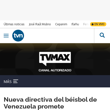
Últimas noticias
José Raúl Mulino
Cepanim
Ifarhu
Fenómeno de El Ni
EN VIVO
Ir al contenido
Obrir navegació
MÁS
Nueva directiva del béisbol de
Venezuela promete