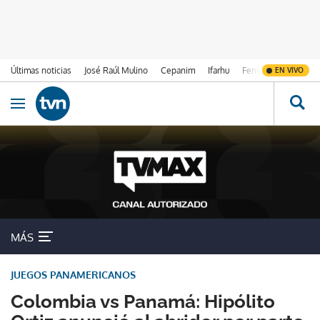
Últimas noticias
José Raúl Mulino
Cepanim
Ifarhu
Fenómeno de El Ni
EN VIVO
Ir al contenido
Obrir navegació
MÁS
JUEGOS PANAMERICANOS
Colombia vs Panamá: Hipólito