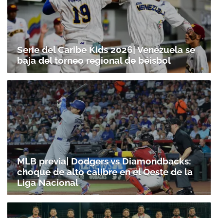
Serie del Caribe Kids 2026| Venezuela se
baja del torneo regional de béisbol
MLB previa| Dodgers vs Diamondbacks:
choque de alto calibre en el Oeste de la
Liga Nacional