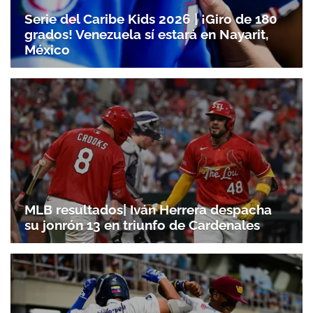
Serie del Caribe Kids 2026 | ¡Giro de 180
grados! Venezuela sí estará en Nayarit,
México
MLB resultados| Iván Herrera despacha
su jonrón 13 en triunfo de Cardenales